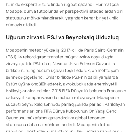
həm də ekspertlər tərəfindən rəğbət qazandı. Hər matçda
Mbappe, dünya futbolunda ən perspektivli istedadlardan biri
statusunu möhkəmləndirərək, yaşından kənar bir yetkinlik
nümayiş etdirdi.
Uğurun zirvəsi: PSJ və Beynəlxalq Ulduzluq
Mbappenin meteor yüksəlişi 2017-ci ildə Paris Saint-Germain
(PSJ) ilə rekord qıran transfer müqaviləsinə qoşulduqda
zirvəyə çatdı. PSJ-də o, Neymar Jr. və Edinson Cavani ilə
birlikdə nəhəng hücum üçlüyü təşkil edərək, ən möhtəşəm
səhnədə çiçəkləndi. Onlar birlikdə PSJ-nin daxili yarışlarda
üstünlüyünə öncülük edərək, avrokuboklarda əhəmiyyətli
irəliləyişlər əldə ediblər. 2018 FIFA Dünya Kubokunda Fransanın
qalibiyyət kampaniyasında mühüm rol oynayan Mbappenin
şücaəti beynəlxalq səhnədə parlaq şəkildə parladı. Parıldayan
performansları ona FIFA Dünya Kubokunun Ən Yaxşı Gənc
Oyunçusu mükafatını qazandırdı və qlobal fenomen
statusunu daha da möhkəmləndirdi. Mbappenin futbol
sahəsində göstərdiyi şücaətlərdən əlavə, idman sahəsini də