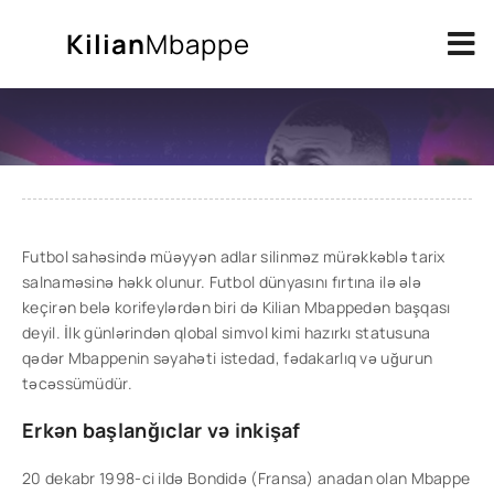
Kilian
Mbappe
Futbol sahəsində müəyyən adlar silinməz mürəkkəblə tarix
salnaməsinə həkk olunur. Futbol dünyasını fırtına ilə ələ
keçirən belə korifeylərdən biri də Kilian Mbappedən başqası
deyil. İlk günlərindən qlobal simvol kimi hazırkı statusuna
qədər Mbappenin səyahəti istedad, fədakarlıq və uğurun
təcəssümüdür.
Erkən başlanğıclar və inkişaf
20 dekabr 1998-ci ildə Bondidə (Fransa) anadan olan Mbappe