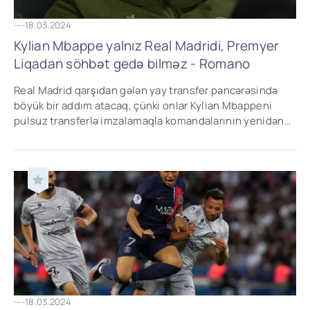
---
18.03.2024
Kylian Mbappe yalnız Real Madridi, Premyer
Liqadan söhbət gedə bilməz - Romano
Real Madrid qarşıdan gələn yay transfer pəncərəsində
böyük bir addım atacaq, çünki onlar Kylian Mbappeni
pulsuz transferlə imzalamaqla komandalarının yenidən
qurulmasında tapmacanın son hissəsi kimi
---
18.03.2024