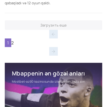
qabaqladı və 12 oyun qaldı.
Загрузить еще
1
2
Mbappenin ən gözəl anları
Mostbet-az90 kazinosunda izləməkdən həzz alın