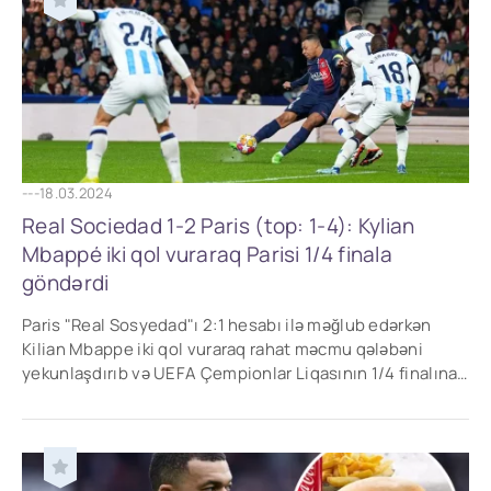
---
18.03.2024
Real Sociedad 1-2 Paris (top: 1-4): Kylian
Mbappé iki qol vuraraq Parisi 1/4 finala
göndərdi
Paris "Real Sosyedad"ı 2:1 hesabı ilə məğlub edərkən
Kilian Mbappe iki qol vuraraq rahat məcmu qələbəni
yekunlaşdırıb və UEFA Çempionlar Liqasının 1/4 finalına
vəsiqə qazanıb.