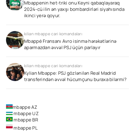
Mbappenin het-triki onu Keyni qabaqlayaraq
2024-cü ilin ən yaxşı bombardirləri siyahısında
ikinci yerə qoyur.
kilian mbappe cari komandaları
Mbappé Fransanı Avro isinmə hərəkətlərinə
aparmazdan əvvəl PSJ üçün parlayır
kilian mbappe cari komandaları
Kylian Mbappe: PSJ gözlənilən Real Madrid
transferindən əvvəl hücumçunu buraxa bilərmi?
mbappe AZ
mbappe UZ
mbappe BR
mbappe PL