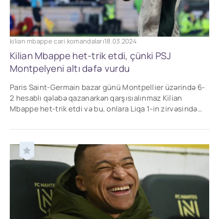
kilian mbappe cari komandaları
18.03.2024
Kilian Mbappe het-trik etdi, çünki PSJ
Montpelyeni altı dəfə vurdu
Paris Saint-Germain bazar günü Montpellier üzərində 6-
2 hesablı qələbə qazanarkən qarşısıalınmaz Kilian
Mbappe het-trik etdi və bu, onlara Liqa 1-in zirvəsində
böyük bir 12 xal fərqi açmağa imkan