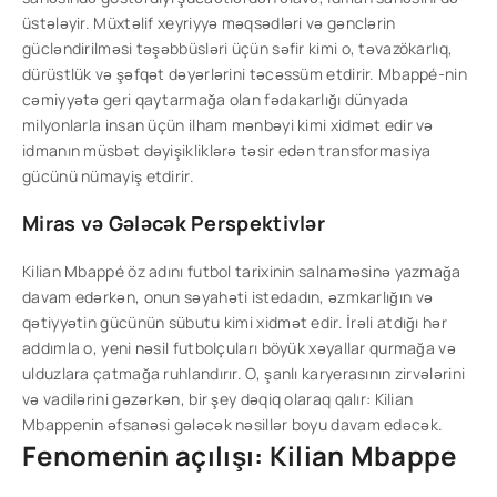
üstələyir. Müxtəlif xeyriyyə məqsədləri və gənclərin
gücləndirilməsi təşəbbüsləri üçün səfir kimi o, təvazökarlıq,
dürüstlük və şəfqət dəyərlərini təcəssüm etdirir. Mbappé-nin
cəmiyyətə geri qaytarmağa olan fədakarlığı dünyada
milyonlarla insan üçün ilham mənbəyi kimi xidmət edir və
idmanın müsbət dəyişikliklərə təsir edən transformasiya
gücünü nümayiş etdirir.
Miras və Gələcək Perspektivlər
Kilian Mbappé öz adını futbol tarixinin salnaməsinə yazmağa
davam edərkən, onun səyahəti istedadın, əzmkarlığın və
qətiyyətin gücünün sübutu kimi xidmət edir. İrəli atdığı hər
addımla o, yeni nəsil futbolçuları böyük xəyallar qurmağa və
ulduzlara çatmağa ruhlandırır. O, şanlı karyerasının zirvələrini
və vadilərini gəzərkən, bir şey dəqiq olaraq qalır: Kilian
Mbappenin əfsanəsi gələcək nəsillər boyu davam edəcək.
Fenomenin açılışı: Kilian Mbappe