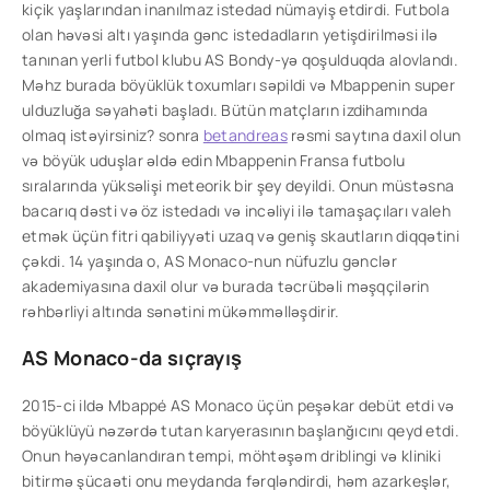
kiçik yaşlarından inanılmaz istedad nümayiş etdirdi. Futbola
olan həvəsi altı yaşında gənc istedadların yetişdirilməsi ilə
tanınan yerli futbol klubu AS Bondy-yə qoşulduqda alovlandı.
Məhz burada böyüklük toxumları səpildi və Mbappenin super
ulduzluğa səyahəti başladı. Bütün matçların izdihamında
olmaq istəyirsiniz? sonra
betandreas
rəsmi saytına daxil olun
və böyük uduşlar əldə edin Mbappenin Fransa futbolu
sıralarında yüksəlişi meteorik bir şey deyildi. Onun müstəsna
bacarıq dəsti və öz istedadı və incəliyi ilə tamaşaçıları valeh
etmək üçün fitri qabiliyyəti uzaq və geniş skautların diqqətini
çəkdi. 14 yaşında o, AS Monaco-nun nüfuzlu gənclər
akademiyasına daxil olur və burada təcrübəli məşqçilərin
rəhbərliyi altında sənətini mükəmməlləşdirir.
AS Monaco-da sıçrayış
2015-ci ildə Mbappé AS Monaco üçün peşəkar debüt etdi və
böyüklüyü nəzərdə tutan karyerasının başlanğıcını qeyd etdi.
Onun həyəcanlandıran tempi, möhtəşəm driblingi və kliniki
bitirmə şücaəti onu meydanda fərqləndirdi, həm azarkeşlər,