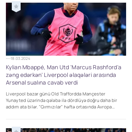
---
18.03.2024
Kylian Mbappé, Man Utd 'Marcus Rashford'a
zəng edərkən' Liverpool əlaqələri arasında
Arsenal sualına cavab verdi
Liverpool bazar günü Old Traffordda Mançester
Yunayted üzərində qələbə ilə dördlüyə doğru daha bir
addım ata bilər. "Qırmızılar" həftə ortasında Avropa
Liqasının son səkkizliyinə vəsiqə qazandı və