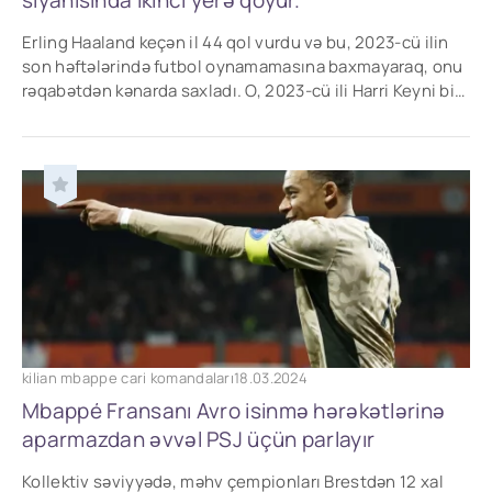
siyahısında ikinci yerə qoyur.
Erling Haaland keçən il 44 qol vurdu və bu, 2023-cü ilin
son həftələrində futbol oynamamasına baxmayaraq, onu
rəqabətdən kənarda saxladı. O, 2023-cü ili Harri Keyni bir
qol, Kilian Mbappeni isə bir
kilian mbappe cari komandaları
18.03.2024
Mbappé Fransanı Avro isinmə hərəkətlərinə
aparmazdan əvvəl PSJ üçün parlayır
Kollektiv səviyyədə, məhv çempionları Brestdən 12 xal