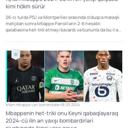
kimi hökm sürür
26-cı turda PSJ və Montpellier arasında olduqca maraqlı
matçdan sonra Mbappe Parislilərin 2-6 hesablı
qələbəsinə het-trik etməyi bacardı və bununla da bu il ən
çox qol vuran oyunçu oldu.
kilian mbappe cari komandaları
18.03.2024
Mbappenin het-triki onu Keyni qabaqlayaraq
2024-cü ilin ən yaxşı bombardirləri