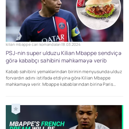
kilian mbappe cari komandaları
18.03.2024
PSJ-nin super ulduzu Kilian Mbappe sendviçə
görə kababçı sahibini məhkəməyə verib
Kabab sahibini yeməklərindən birinin menyusunda ulduz
forvardın adını istifadə etdiyinə görə Kilian Mbappe
məhkəməyə verir. Mbappe kabablarından birinə Paris
Saint-Germain oyunçusunun adını verən