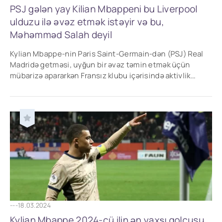
PSJ gələn yay Kilian Mbappeni bu Liverpool
ulduzu ilə əvəz etmək istəyir və bu,
Məhəmməd Salah deyil
Kylian Mbappe-nin Paris Saint-Germain-dən (PSJ) Real
Madridə getməsi, uyğun bir əvəz təmin etmək üçün
mübarizə apararkən Fransız klubu içərisində aktivlik
yaratdı.
---
18.03.2024
Kylian Mbappe 2024-cü ilin ən yaxşı qolçusu