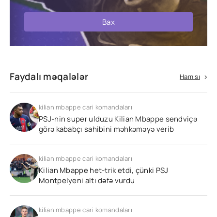
Bax
Faydalı məqalələr
Hamısı
kilian mbappe cari komandaları
PSJ-nin super ulduzu Kilian Mbappe sendviçə
görə kababçı sahibini məhkəməyə verib
kilian mbappe cari komandaları
Kilian Mbappe het-trik etdi, çünki PSJ
Montpelyeni altı dəfə vurdu
kilian mbappe cari komandaları