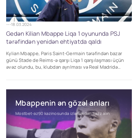
---
18.03.2024
Gedən Kilian Mbappe Liqa 1 oyununda PSJ
tərəfindən yenidən ehtiyatda qaldı
Kylian Mbappe, Paris Saint-Germain tərəfindən bazar
günü Stade de Reims-ə qarşı Liqa 1 qarşılaşması üçün
əvəz olundu, bu, klubdan ayrılması və Real Madridə
potensial keçidi fonunda forvard üçün davam
Mbappenin ən gözəl anları
Mostbet-az90 kazinosunda izləməkdən həzz alın