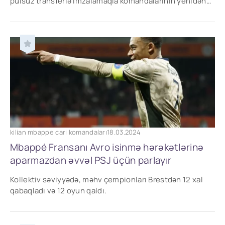
pulsuz transferlə imzalamaqla komandalarının yenidən
qurulmasında tapmacanın son hissəsi kimi
kilian mbappe cari komandaları
18.03.2024
Mbappé Fransanı Avro isinmə hərəkətlərinə
aparmazdan əvvəl PSJ üçün parlayır
Kollektiv səviyyədə, məhv çempionları Brestdən 12 xal
qabaqladı və 12 oyun qaldı.