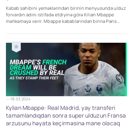
Kabab sahibini yeməklərindən birinin menyusunda ulduz
forvardın adını istifadə etdiyinə görə Kilian Mbappe
məhkəməyə verir. Mbappe kabablarından birinə Paris
Saint-Germain oyunçusunun adını verən
---
18.03.2024
Kylian Mbappe: Real Madrid, yay transferi
tamamlandıqdan sonra super ulduzun Fransa
arzusunu həyata keçirməsinə mane olacaq