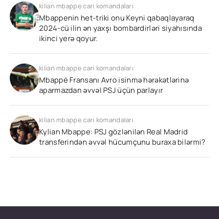
kilian mbappe cari komandaları
Mbappenin het-triki onu Keyni qabaqlayaraq
2024-cü ilin ən yaxşı bombardirləri siyahısında
ikinci yerə qoyur.
kilian mbappe cari komandaları
Mbappé Fransanı Avro isinmə hərəkətlərinə
aparmazdan əvvəl PSJ üçün parlayır
kilian mbappe cari komandaları
Kylian Mbappe: PSJ gözlənilən Real Madrid
transferindən əvvəl hücumçunu buraxa bilərmi?