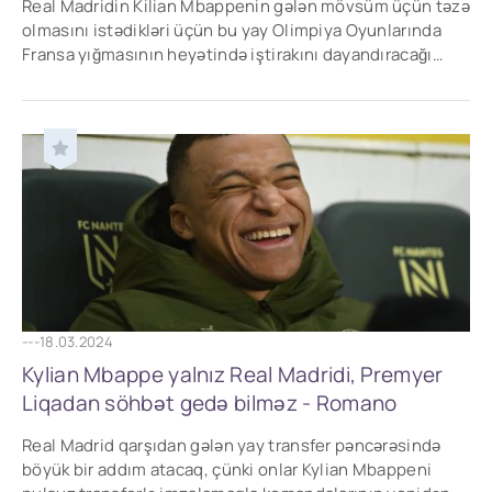
Real Madridin Kilian Mbappenin gələn mövsüm üçün təzə
olmasını istədikləri üçün bu yay Olimpiya Oyunlarında
Fransa yığmasının heyətində iştirakını dayandıracağı
gözlənilir.
---
18.03.2024
Kylian Mbappe yalnız Real Madridi, Premyer
Liqadan söhbət gedə bilməz - Romano
Real Madrid qarşıdan gələn yay transfer pəncərəsində
böyük bir addım atacaq, çünki onlar Kylian Mbappeni