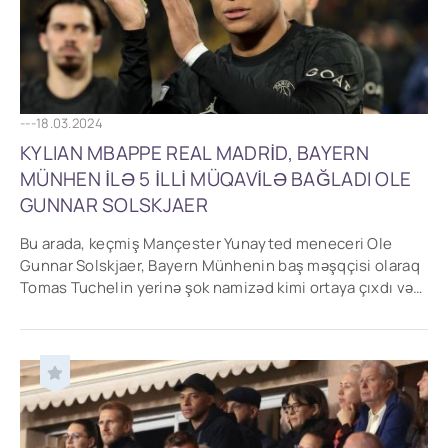
---
18.03.2024
KYLIAN MBAPPE REAL MADRİD, BAYERN
MÜNHEN İLƏ 5 İLLİ MÜQAVİLƏ BAĞLADI OLE
GUNNAR SOLSKJAER
Bu arada, keçmiş Mançester Yunayted meneceri Ole
Gunnar Solskjaer, Bayern Münhenin baş məşqçisi olaraq
Tomas Tuchelin yerinə şok namizəd kimi ortaya çıxdı və
İngiltərə baş məşqçisi Qaret Sautqeyt