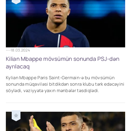
---
18.03.2024
Kilian Mbappe mövsümün sonunda PSJ-dən
ayrılacaq
Kylian Mbappe Paris Saint-Germain-ə bu mövsümün
sonunda müqaviləsi bitdikdən sonra klubu tərk edəcəyini
söylədi, vəziyyətə yaxın mənbələr təsdiqlədi.