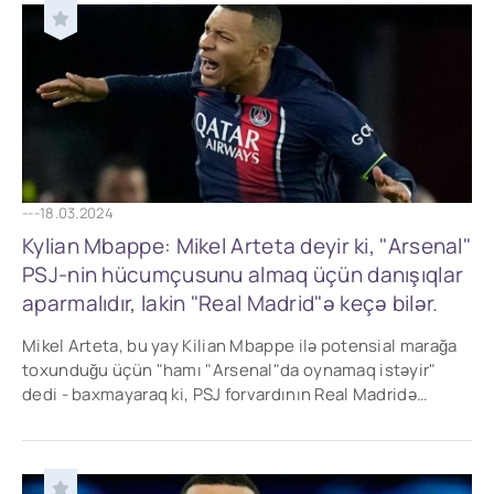
---
18.03.2024
Kylian Mbappe: Mikel Arteta deyir ki, "Arsenal"
PSJ-nin hücumçusunu almaq üçün danışıqlar
aparmalıdır, lakin "Real Madrid"ə keçə bilər.
Mikel Arteta, bu yay Kilian Mbappe ilə potensial marağa
toxunduğu üçün "hamı "Arsenal"da oynamaq istəyir"
dedi - baxmayaraq ki, PSJ forvardının Real Madridə
qoşulacağını qəbul etdi.