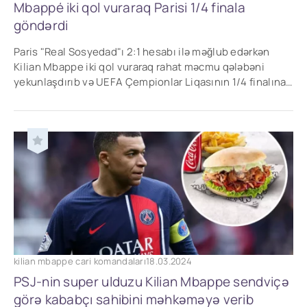
Mbappé iki qol vuraraq Parisi 1/4 finala
göndərdi
Paris "Real Sosyedad"ı 2:1 hesabı ilə məğlub edərkən
Kilian Mbappe iki qol vuraraq rahat məcmu qələbəni
yekunlaşdırıb və UEFA Çempionlar Liqasının 1/4 finalına
vəsiqə qazanıb.
kilian mbappe cari komandaları
18.03.2024
PSJ-nin super ulduzu Kilian Mbappe sendviçə
görə kababçı sahibini məhkəməyə verib