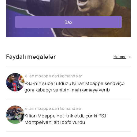
Bax
Faydalı məqalələr
Hamısı
kilian mbappe cari komandaları
PSJ-nin super ulduzu Kilian Mbappe sendviçə
görə kababçı sahibini məhkəməyə verib
kilian mbappe cari komandaları
Kilian Mbappe het-trik etdi, çünki PSJ
Montpelyeni altı dəfə vurdu