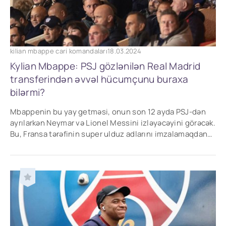
kilian mbappe cari komandaları
18.03.2024
Kylian Mbappe: PSJ gözlənilən Real Madrid
transferindən əvvəl hücumçunu buraxa
bilərmi?
Mbappenin bu yay getməsi, onun son 12 ayda PSJ-dən
ayrılarkən Neymar və Lionel Messini izləyəcəyini görəcək.
Bu, Fransa tərəfinin super ulduz adlarını imzalamaqdan
uzaqlaşdığını və bunun əvəzinə